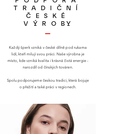
T R A D I Č N Í
Č E S K É
V Ý R O BY
Každý šperk vzniká v české dílně pod rukama
lidí, kteří milují svou práci. Naše výrobna je
místo, kde vzniká kvalita i krásná čistá energie -
narozdíl od čínských továren.
Spolu podporujeme českou tradici, která bojuje
o přežití a také práci v regionech.