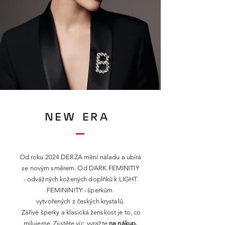
NEW ERA
Od roku 2024 DERZA mění náladu a ubírá
se novým směrem. Od DARK FEMINITIY
-
odvážných
kožených doplňků k LIGHT
FEMININITY -
šperkům
vytvořených z českých krystalů.
Zářivé šperky a klasická ženskost je to, co
milujeme.
Zjistěte víc, v
yražte
na
nákup.