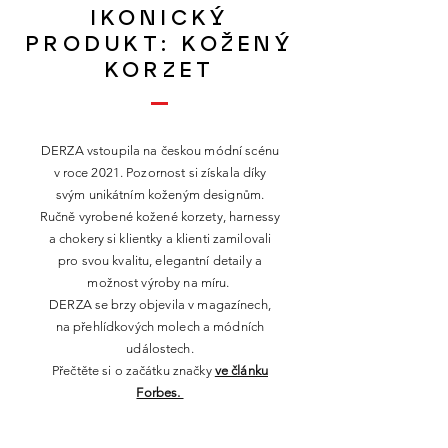
IKONICKÝ
PRODUKT: KOŽENÝ
KORZET
DERZA vstoupila na českou módní scénu
v roce 2021. Pozornost si získala díky
svým unikátním koženým designům.
Ručně vyrobené kožené korzety, harnessy
a
chokery si klientky a klienti zamilovali
pro svou kvalitu, elegantní detaily a
možnost výroby na míru.
DERZA se
brzy objevila v
magazínech,
na přehlídkových molech a módních
událostech.
Přečtěte si o začátku
značky
ve článku
Forbes.