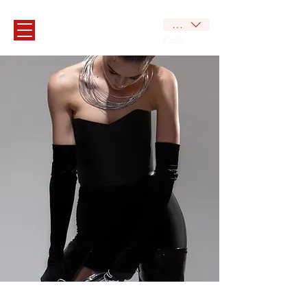
CZK (Kč)
Košík