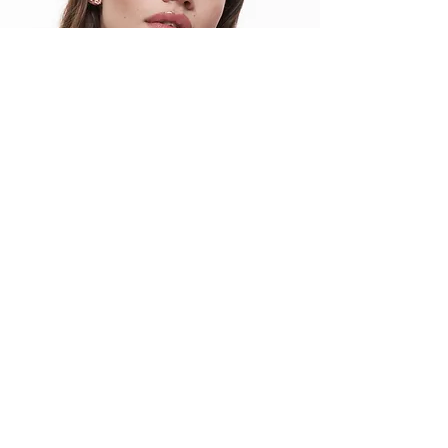
F I L O Z O F I E
Filozofie DERZY není jen o vnější záři.
Naopak je především o vnitřní síle a
odvaze.