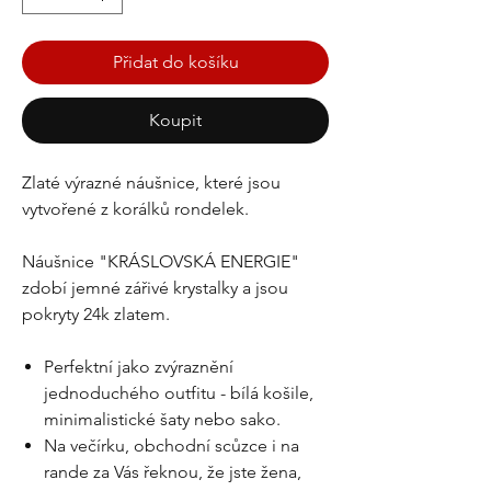
Přidat do košíku
Koupit
Zlaté výrazné náušnice, které jsou
vytvořené z korálků rondelek.
Náušnice "KRÁSLOVSKÁ ENERGIE"
zdobí jemné zářivé krystalky a jsou
pokryty 24k zlatem.
Perfektní jako zvýraznění
jednoduchého outfitu - bílá košile,
minimalistické šaty nebo sako.
Na večírku, obchodní scůzce i na
rande za Vás řeknou, že jste žena,