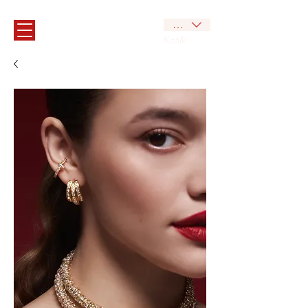
CZK (Kč)
Košík