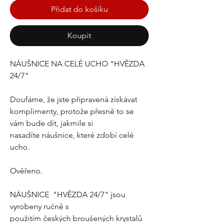
Přidat do košíku
Koupit
NÁUŠNICE NA CELÉ UCHO "HVĚZDA
24/7"
Doufáme, že jste připravená získávat
komplimenty, protože přesně to se
vám bude dít, jakmile si
nasadíte náušnice, které zdobí celé
ucho.
Ověřeno.
NÁUŠNICE "HVĚZDA 24/7" jsou
vyrobeny ručně s
použitím českých broušených krystalů