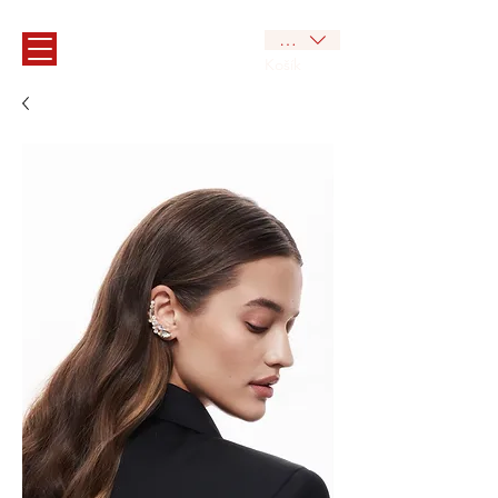
CZK (Kč)
Košík